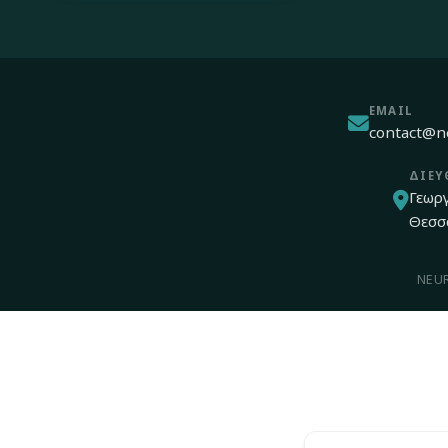
EMAIL
contact@n
ΔΙΕΎ
Γεωρ
Θεσσ
NEURO