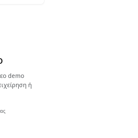
o
ντεο demo
πιχείρηση ή
σας