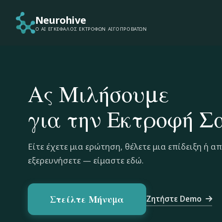
Neurohive
Ο AI ΕΓΚΈΦΑΛΟΣ ΕΚΤΡΟΦΏΝ ΑΙΓΟΠΡΟΒΆΤΩΝ
Ας Μιλήσουμε
για την Εκτροφή Σ
Είτε έχετε μια ερώτηση, θέλετε μια επίδειξη ή α
εξερευνήσετε — είμαστε εδώ.
Στείλτε Μήνυμα
Ζητήστε Demo