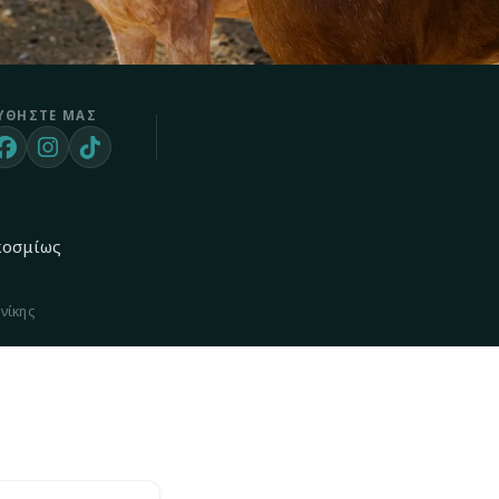
ΥΘΉΣΤΕ ΜΑΣ
κοσμίως
νίκης