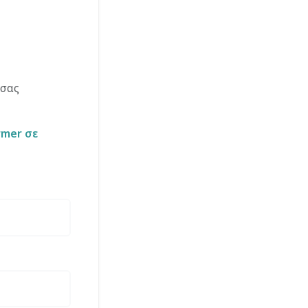
 σας
armer σε