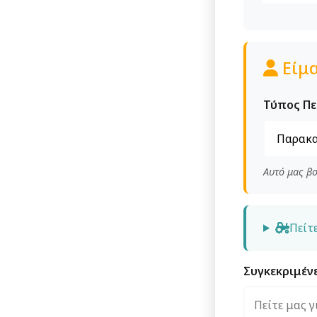
Είμα
Τύπος Π
Αυτό μας β
Πείτ
Συγκεκριμέν