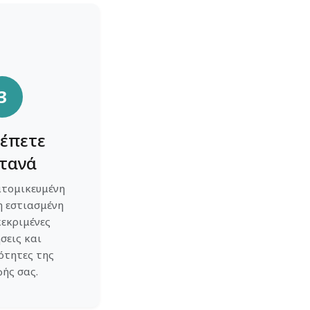
3
λέπετε
τανά
ατομικευμένη
 εστιασμένη
κεκριμένες
σεις και
ότητες της
ής σας.