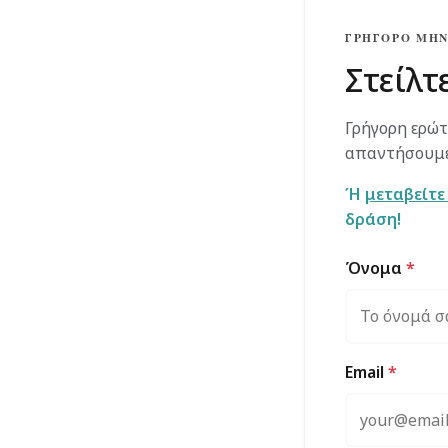
ΓΡΉΓΟΡΟ ΜΉ
Στείλ
Γρήγορη ερώτ
απαντήσουμε
Ή
μεταβείτε
δράση!
Όνομα
*
Email
*