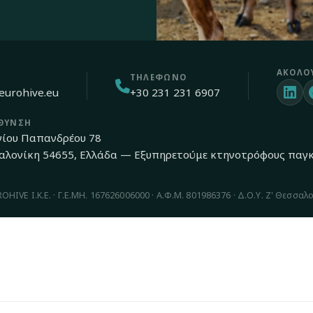
ΑΚΟΛΟ
ΤΗΛΈΦΩΝΟ
eurohive.eu
+30 231 231 6907
ΘΥΝΣΗ
γίου Παπανδρέου 78
αλονίκη 54655, Ελλάδα — Εξυπηρετούμε κτηνοτρόφους παγ
HIVE Ι.Κ.Ε. · Γ.Ε.ΜΗ. 167626006000 · Α.Φ.Μ. 801986376 · Δ.Ο.Υ. Ζ' Θεσσαλο