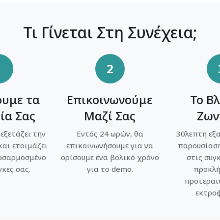
Τι Γίνεται Στη Συνέχεια;
1
2
ουμε τα
Επικοινωνούμε
Το Β
ία Σας
Μαζί Σας
Ζων
εξετάζει την
Εντός 24 ωρών, θα
30λεπτη εξ
και ετοιμάζει
επικοινωνήσουμε για να
παρουσίαση
οσαρμοσμένο
ορίσουμε ένα βολικό χρόνο
στις συγ
γκες σας.
για το demo.
προκλή
προτεραι
εκτροφ